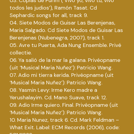
03. Coplas de Purim (‘Vivo yo, vivo tu, vivo
todos les judios’), Ramón Tasat. Cd
Sephardic songs for all, track 9.
04. Siete Modos de Guisar Las Berenjenas,
Maria Salgado. Cd
Siete Modos de Guisar Las
Berenjenas (Nubenegra, 2007), track 1.
05. Avre tu Puerta, Ada Nung Ensemble. Privé
collectie.
06. Ya salió de la mar la galana. Privéopname
(uit ‘Musical Maria Nuñez’): Patricio Wang.
07. Adio mi tierra kerida. Privéopname (uit
‘Musical Maria Nuñez’): Patricio Wang.
08. Yasmin Levy: Irme Kero madre a
Yerushalayim. Cd. Mano Suave, track 12.
09. Adio Irme quiero. Final. Privéopname (uit
‘Musical Maria Nuñez’): Patricio Wang.
10. Maria Nunez, track 6. Cd. Mark Feldman –
What Exit. Label: ECM Records (2006), code: